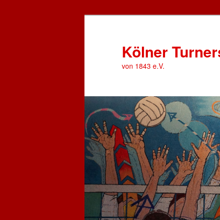
Zum
primären
Inhalt
Kölner Turner
springen
von 1843 e.V.