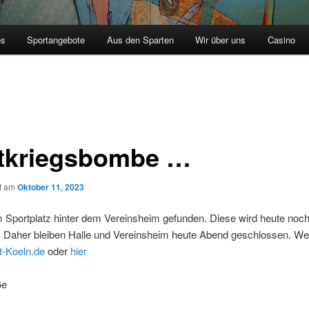
os
Sportangebote
Aus den Sparten
Wir über uns
Casino
tkriegsbombe …
ht am
Oktober 11, 2023
 Sportplatz hinter dem Vereinsheim gefunden. Diese wird heute noc
. Daher bleiben Halle und Vereinsheim heute Abend geschlossen. Wei
t-Koeln.de
oder
hier
ße