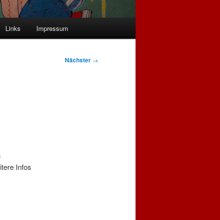
Links
Impressum
Nächster
→
h
tere Infos