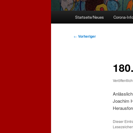
Hauptmenü
Startseite/Neues
Corona-Inf
Beitragsnavigation
←
Vorheriger
180
Veröffentlic
Anlässlic
Joachim He
Herausfor
Dieser Eint
Lesezeichen