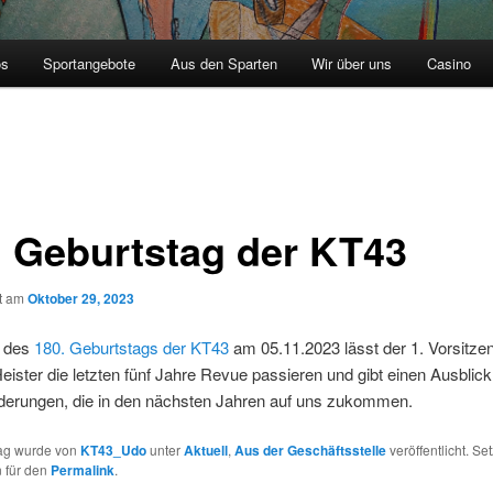
os
Sportangebote
Aus den Sparten
Wir über uns
Casino
. Geburtstag der KT43
ht am
Oktober 29, 2023
h des
180. Geburtstags der KT43
am 05.11.2023 lässt der 1. Vorsitze
ister die letzten fünf Jahre Revue passieren und gibt einen Ausblick
derungen, die in den nächsten Jahren auf uns zukommen.
rag wurde von
KT43_Udo
unter
Aktuell
,
Aus der Geschäftsstelle
veröffentlicht. Se
 für den
Permalink
.