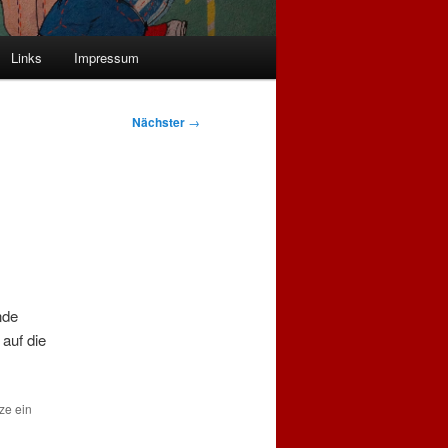
Links
Impressum
Nächster
→
nde
 auf die
tze ein