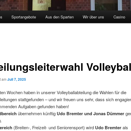
os
Sportangebote
Aus den Sparten
Wir über uns
Casino
ilungsleiterwahl Volleybal
ht am
Juli 7, 2025
zten Wochen haben in unserer Volleyballabteilung die Wahlen für die
leitungen stattgefunden – und wir freuen uns sehr, dass sich engagi
ommenden Aufgaben gefunden haben!
dbereich
übernehmen künftig
Udo Bremter und Jonas Dümmer
ge
.
ereich
(Breiten-, Freizeit- und Seniorensport) wird
Udo Bremter
als