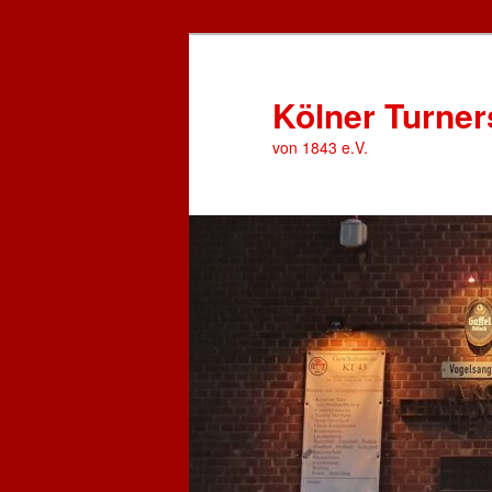
Zum
primären
Inhalt
Kölner Turner
springen
von 1843 e.V.