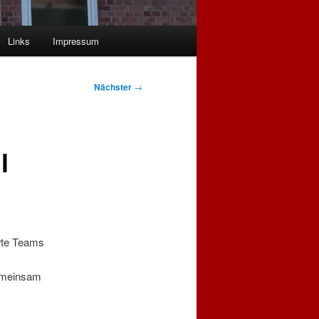
Links
Impressum
Nächster
→
l
erte Teams
meinsam