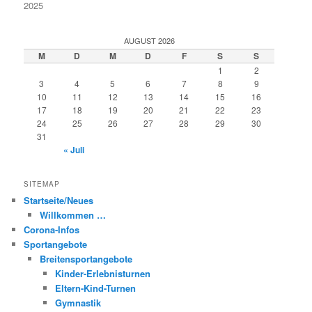
2025
AUGUST 2026
M
D
M
D
F
S
S
1
2
3
4
5
6
7
8
9
10
11
12
13
14
15
16
17
18
19
20
21
22
23
24
25
26
27
28
29
30
31
« Juli
SITEMAP
Startseite/Neues
Willkommen …
Corona-Infos
Sportangebote
Breitensportangebote
Kinder-Erlebnisturnen
Eltern-Kind-Turnen
Gymnastik