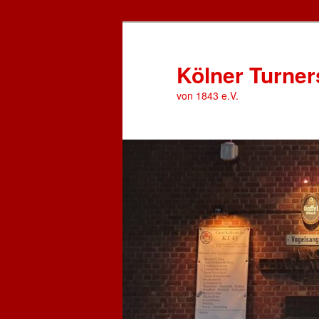
Zum
Zum
primären
sekundären
Inhalt
Inhalt
Kölner Turner
springen
springen
von 1843 e.V.