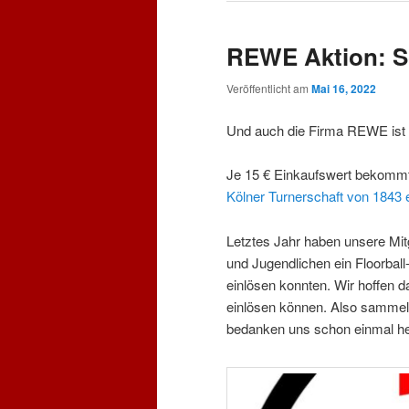
REWE Aktion: Sc
Veröffentlicht am
Mai 16, 2022
Und auch die Firma REWE ist wi
Je 15 € Einkaufswert bekommt 
Kölner Turnerschaft von 1843 
Letztes Jahr haben unsere Mitg
und Jugendlichen ein Floorbal
einlösen konnten. Wir hoffen 
einlösen können. Also sammelt b
bedanken uns schon einmal her