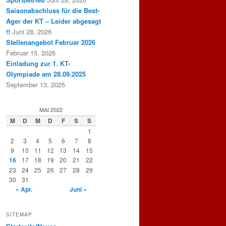
Saisonabschluss für die Best-
Ager der KT – Leider abgesagt
!!
Juni 28, 2026
Stellenangebot Februar 2026
Februar 15, 2026
Einladung zur 1. KT-
Olympiade am 28.09.2025
September 13, 2025
MAI 2022
M
D
M
D
F
S
S
1
2
3
4
5
6
7
8
9
10
11
12
13
14
15
16
17
18
19
20
21
22
23
24
25
26
27
28
29
30
31
« Apr.
Juni »
SITEMAP