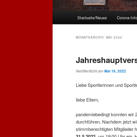
Hauptmenü
Startseite/Neues
Corona-Inf
MONATSARCHIV:
MAI 2022
Jahreshauptver
Veröffentlicht am
Mai 16, 2022
Liebe Sportlerinnen und Sportle
liebe Eltern,
pandemiebedingt konnten wir
durchführen. Nachdem jetzt wie
stimmberechtigten Mitglieder
31.5.2022
, um 19:00 Uhr ein. 