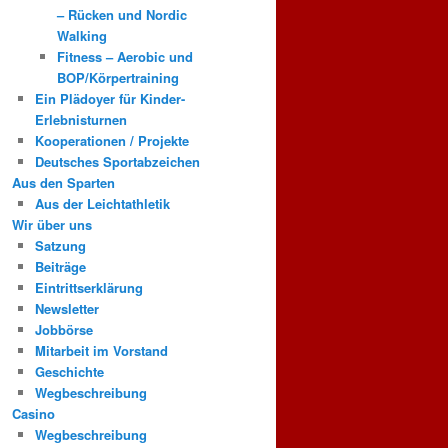
– Rücken und Nordic
Walking
Fitness – Aerobic und
BOP/Körpertraining
Ein Plädoyer für Kinder-
Erlebnisturnen
Kooperationen / Projekte
Deutsches Sportabzeichen
Aus den Sparten
Aus der Leichtathletik
Wir über uns
Satzung
Beiträge
Eintrittserklärung
Newsletter
Jobbörse
Mitarbeit im Vorstand
Geschichte
Wegbeschreibung
Casino
Wegbeschreibung