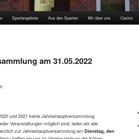
os
Sportangebote
Aus den Sparten
Wir über uns
Casino
sammlung am 31.05.2022
r,
 2020 und 2021 keine Jahreshauptversammlung
der Veranstaltungen möglich sind, laden wir alle
 herzlich zur Jahreshauptversammlung am
Dienstag, den
Hierzu treffen wir uns im Vereinszentrum der Kölner