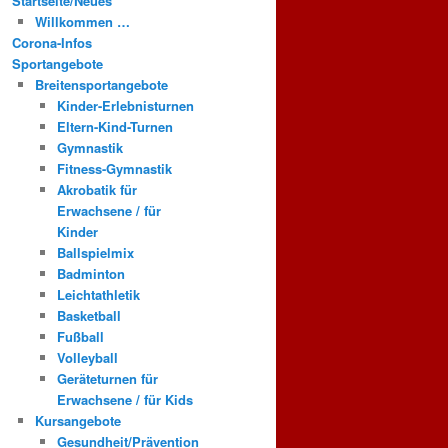
Startseite/Neues
Willkommen …
Corona-Infos
Sportangebote
Breitensportangebote
Kinder-Erlebnisturnen
Eltern-Kind-Turnen
Gymnastik
Fitness-Gymnastik
Akrobatik für
Erwachsene / für
Kinder
Ballspielmix
Badminton
Leichtathletik
Basketball
Fußball
Volleyball
Geräteturnen für
Erwachsene / für Kids
Kursangebote
Gesundheit/Prävention