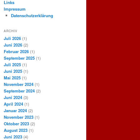
Links
Impressum
Datenschutzerklärung
ARCHIV
Juli 2026
(1)
Juni 2026
(2)
Februar 2026
(1)
September 2025
(1)
Juli 2025
(1)
Juni 2025
(1)
Mai 2025
(1)
November 2024
(1)
September 2024
(2)
Juni 2024
(3)
April 2024
(1)
Januar 2024
(2)
November 2023
(1)
Oktober 2023
(2)
August 2023
(1)
Juni 2023
(4)